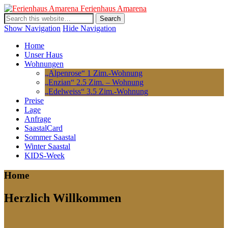
Ferienhaus Amarena
Show Navigation
Hide Navigation
Home
Unser Haus
Wohnungen
„Alpenrose“ 1 Zim.-Wohnung
„Enzian“ 2.5 Zim. – Wohnung
„Edelweiss“ 3.5 Zim.-Wohnung
Preise
Lage
Anfrage
SaastalCard
Sommer Saastal
Winter Saastal
KIDS-Week
Home
Herzlich Willkommen